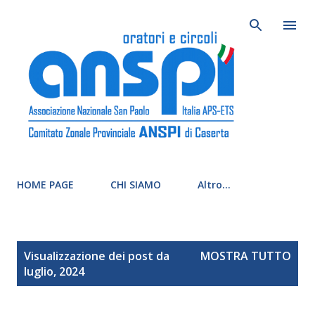
Passa ai conte
HOME PAGE
CHI SIAMO
Altro…
P
Visualizzazione dei post da
MOSTRA TUTTO
o
luglio, 2024
s
t