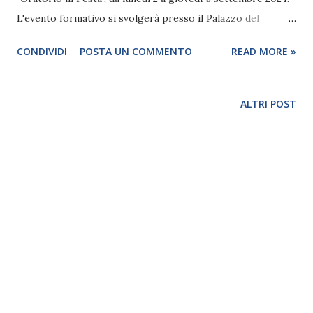
L'evento formativo si svolgerà presso il Palazzo del
Turismo di Bellaria. Per el iscrizioni è necessario utilizzare
CONDIVIDI
POSTA UN COMMENTO
READ MORE »
li modulo di Oratorio ni festa 2024 disponibile sul sito
nazionale e vanno effettuate entro il 28 luglio. La quota di
partecipazione è di € 24 0,00 per la sistemazione ni
ALTRI POST
albergo, comprensiva di 4 noti ni pensione completa (a
partire da domenica 1o setembre 2024). L'ANSPI Nazionale,
al termine dela manifestazione, rimborserà all'Oratorio €
120,00 per ogni partecipante come contributo per
l'effettiva presenza all'intero percorso. Il percorso
formativo della Summer School 2024, come indicato nella
locandina in allegato, prevede due azioni distinte: • un
primo anno dedicato ad animatori dai 16 ai 30 anni che
abbiamo una comprovata esperienza di oratorio, • un
secondo ann...