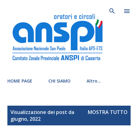
Passa ai conte
HOME PAGE
CHI SIAMO
Altro…
P
Visualizzazione dei post da
MOSTRA TUTTO
o
giugno, 2022
s
t