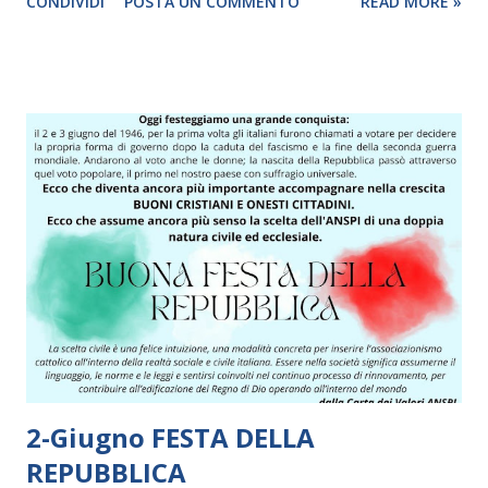
CONDIVIDI
POSTA UN COMMENTO
READ MORE »
due anni di pandemia e perché è la quarantesima edizione.
Bellaria-Igea marina ci attende per ospitare: - torneo
agonistico - torneo sportoratorio - attività sport for joy -
attività ludico/ricreative - attività di formazione SCARICA
QUI IL PROGRAMMA COMPLETO
2-Giugno FESTA DELLA
REPUBBLICA