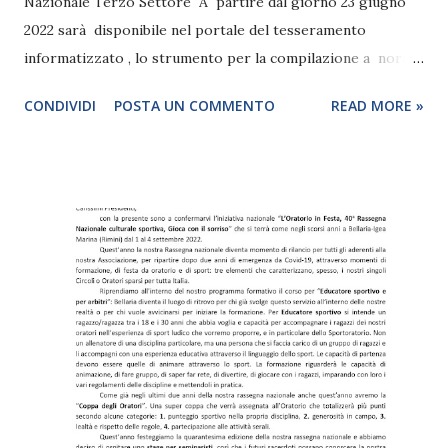
Nazionale Terzo Settore A partire dal giorno 23 giugno
2022 sarà disponibile nel portale del tesseramento
informatizzato , lo strumento per la compilazione a norma
di legge dei bilanci associativi di ciascuna realtà associativa,
CONDIVIDI
POSTA UN COMMENTO
READ MORE »
Oratori, circoli, Comitati Zonali e Comitati Regionali. Siete
invitati a compilare quanto prima il nuovo schema di
Bilancio , attravers o la procedura che si completerà con
invio copia automatica al Nazionale che deve corrispondere
a quello già approvato entro il 30 aprile, come da Statuto
associativo. Successivamente sarete aggiornati non appena
il Ministero chiarirà le modalità di invio al RUNTS. Si coglie
l’occasione per ricordarvi la necessità di essere titolari di
una Casella P EC intestata all’ Oratorio/Circolo/Comitato
Zonale/ Comitato Regionale e, per chi ancora non avesse
provveduto, comunicarla all’Anspi Nazionale. Scarica gli...